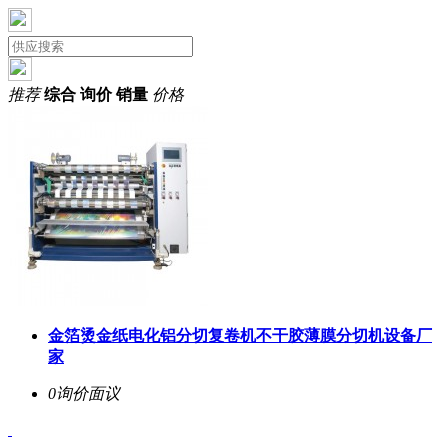
推荐
综合
询价
销量
价格
金箔烫金纸电化铝分切复卷机不干胶薄膜分切机设备厂
家
0询价
面议